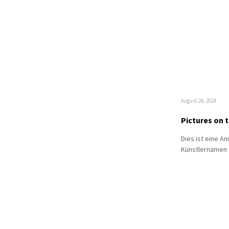
August 24, 2024
Pictures on t
Dies ist eine An
Künstlernamen J