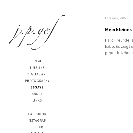
Februar 2, 2015
Mein kleine
Hallo Freunde, 
habe. Es zeigt 
gepostet. Hier i
HOME
TIMELINE
DIGITAL ART
PHOTOGRAPHY
ESSAYS
ABOUT
LINKS
FACEBOOK
INSTAGRAM
FLICKR