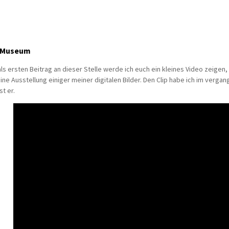
s Museum
als ersten Beitrag an dieser Stelle werde ich euch ein kleines Video zeigen
eine Ausstellung einiger meiner digitalen Bilder. Den Clip habe ich im verga
st er.