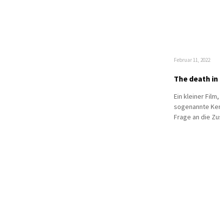
Februar 11, 2022
The death in
Ein kleiner Fil
sogenannte Ken 
Frage an die Z