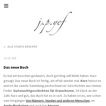
ALLE ESSAYS ANSEHEN
Juli 18, 2018
Das neue Buch
Es hat ein bisschen gedauert, doch gut Ding will Weile haben. Kurz
gesagt: Das neue Buch ist fertig, ein ePub wieder mal.
Kurz
heisst es
und ist die zweite Sammlung pechschwarzer Geschichten aus meiner
Feder.
Gutenachtgeschichten für Erwachsene
, 34 Stück an der
Zahl. Kurz und gut, das Buch hat es in sich. Zu haben ist es, wie schon
sein Vorgänger
Von Männern, Hunden und anderen Menschen
, im
Apple iBookstore
und auch bei
Amazon
.