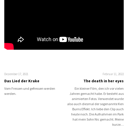
Dezember 17, 2021
Februar 11, 2022
Das Lied der Krake
The death in her eyes
Vom Fressen und gefressen werden
Ein kleiner Film, den ich vor vielen
werden.
Jahren gemacht habe. Er besteht aus
animierten Fotos. Verwendet wurde
also auch diesmal der sogenannte Ken
Burns Effekt. Ich liebe den Clip auch
heute noch. Die Aufnahmen im Park
hat mein Sohn Nic gemacht. Meine
kurze…